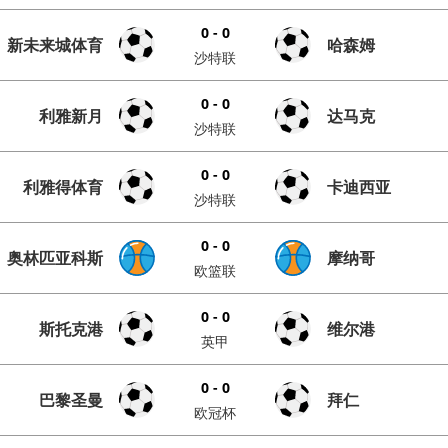
0 - 0
新未来城体育
哈森姆
沙特联
0 - 0
利雅新月
达马克
沙特联
0 - 0
利雅得体育
卡迪西亚
沙特联
0 - 0
奥林匹亚科斯
摩纳哥
欧篮联
0 - 0
斯托克港
维尔港
英甲
0 - 0
巴黎圣曼
拜仁
欧冠杯