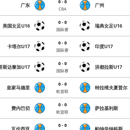
0 - 0
广东
广州
CBA
0 - 0
美国女足U16
瑞典女足U16
国际赛
0 - 0
卡塔尔U17
印度U17
国际赛
0 - 0
哥斯达黎加U17
洪都拉斯U17
国际赛
0 - 0
皇家马德里
特拉维夫夏普尔
欧篮联
0 - 0
费内巴切
萨拉基利斯
欧篮联
0 - 0
瓦伦西亚
帕纳辛纳科斯