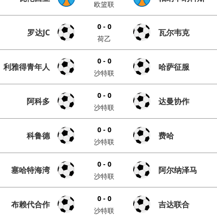
欧篮联
0 - 0
罗达JC
瓦尔韦克
荷乙
0 - 0
利雅得青年人
哈萨征服
沙特联
0 - 0
阿科多
达曼协作
沙特联
0 - 0
科鲁德
费哈
沙特联
0 - 0
塞哈特海湾
阿尔纳泽马
沙特联
0 - 0
布赖代合作
吉达联合
沙特联