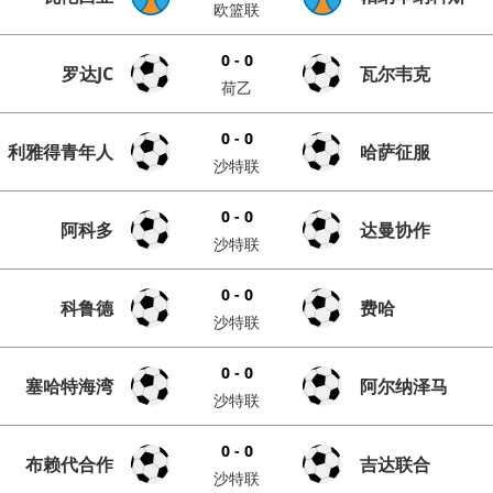
欧篮联
0 - 0
罗达JC
瓦尔韦克
荷乙
0 - 0
利雅得青年人
哈萨征服
沙特联
0 - 0
阿科多
达曼协作
沙特联
0 - 0
科鲁德
费哈
沙特联
0 - 0
塞哈特海湾
阿尔纳泽马
沙特联
0 - 0
布赖代合作
吉达联合
沙特联