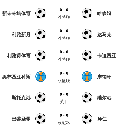
0 - 0
新未来城体育
哈森姆
沙特联
0 - 0
利雅新月
达马克
沙特联
0 - 0
利雅得体育
卡迪西亚
沙特联
0 - 0
奥林匹亚科斯
摩纳哥
欧篮联
0 - 0
斯托克港
维尔港
英甲
0 - 0
巴黎圣曼
拜仁
欧冠杯