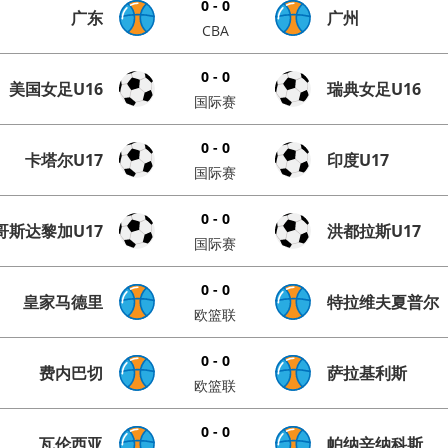
0 - 0
广东
广州
CBA
0 - 0
美国女足U16
瑞典女足U16
国际赛
0 - 0
卡塔尔U17
印度U17
国际赛
0 - 0
哥斯达黎加U17
洪都拉斯U17
国际赛
0 - 0
皇家马德里
特拉维夫夏普尔
欧篮联
0 - 0
费内巴切
萨拉基利斯
欧篮联
0 - 0
瓦伦西亚
帕纳辛纳科斯