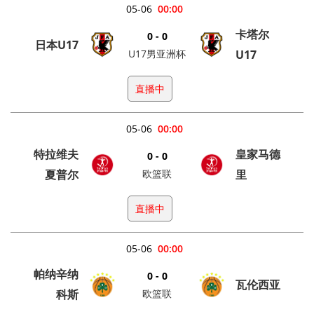
05-06
00:00
卡塔尔
0 - 0
日本U17
U17男亚洲杯
U17
直播中
05-06
00:00
特拉维夫
皇家马德
0 - 0
夏普尔
欧篮联
里
直播中
05-06
00:00
帕纳辛纳
0 - 0
瓦伦西亚
科斯
欧篮联