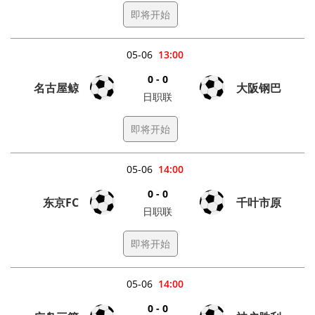
即将开始
05-06
13:00
0 - 0
名古屋鲸
大阪钢巴
日职联
即将开始
05-06
14:00
0 - 0
东京FC
千叶市原
日职联
即将开始
05-06
14:00
0 - 0