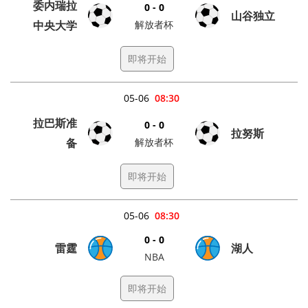
委内瑞拉
0 - 0
山谷独立
中央大学
解放者杯
即将开始
05-06
08:30
拉巴斯准
0 - 0
拉努斯
备
解放者杯
即将开始
05-06
08:30
0 - 0
雷霆
湖人
NBA
即将开始