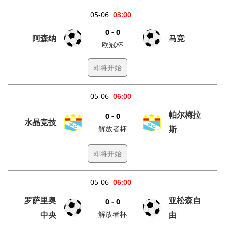
05-06
03:00
0 - 0
阿森纳
马竞
欧冠杯
即将开始
05-06
06:00
帕尔梅拉
0 - 0
水晶竞技
解放者杯
斯
即将开始
05-06
06:00
罗萨里奥
亚松森自
0 - 0
中央
解放者杯
由