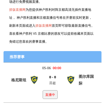
场进行免费视频直播。
抓饭直播网
为您提供神户胜利对阵京都高清无插件直播地
址， 神户胜利直播和京都直播信号将在开赛前实时更新，
刷新本页面或进入
抓饭直播网
首页即可获取最新直播信号。
喜欢看神户胜利 VS 京都比赛的朋友可以提前收藏本页面以
免错过您喜欢的赛事直播。
推荐赛事
05-06
00:00
图尔库国
0 - 0
格尼斯坦
芬超
际
直播中