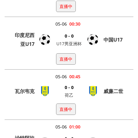
直播中
05-06
00:30
印度尼西
0 - 0
中国U17
亚U17
U17男亚洲杯
直播中
05-06
00:45
0 - 0
瓦尔韦克
威廉二世
荷乙
直播中
05-06
01:00