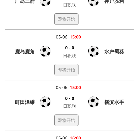
广岛三箭
神户胜利
日职联
即将开始
05-06
15:00
0 - 0
鹿岛鹿角
水户蜀葵
日职联
即将开始
05-06
15:00
0 - 0
町田泽维
横滨水手
日职联
即将开始
05-06
16:00