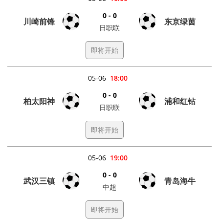
0 - 0
川崎前锋
东京绿茵
日职联
即将开始
05-06
18:00
0 - 0
柏太阳神
浦和红钻
日职联
即将开始
05-06
19:00
0 - 0
武汉三镇
青岛海牛
中超
即将开始