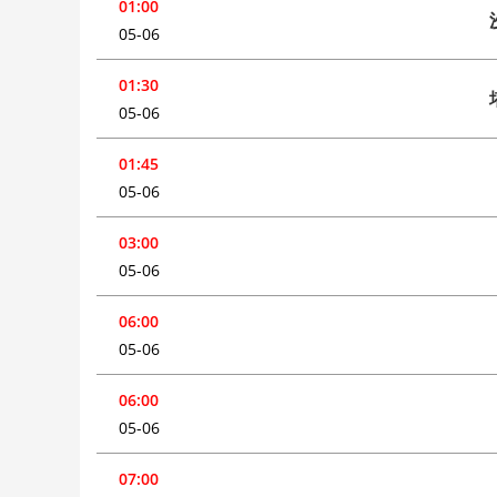
01:00
05-06
01:30
05-06
01:45
05-06
03:00
05-06
06:00
05-06
06:00
05-06
07:00