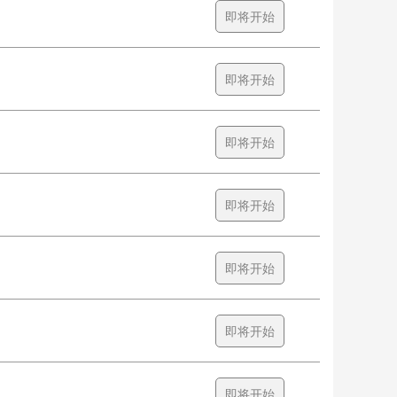
即将开始
即将开始
即将开始
即将开始
即将开始
即将开始
即将开始