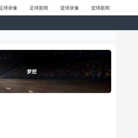
足球录像
足球新闻
篮球录像
篮球新闻
梦想