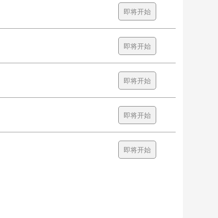
即将开始
即将开始
即将开始
即将开始
即将开始