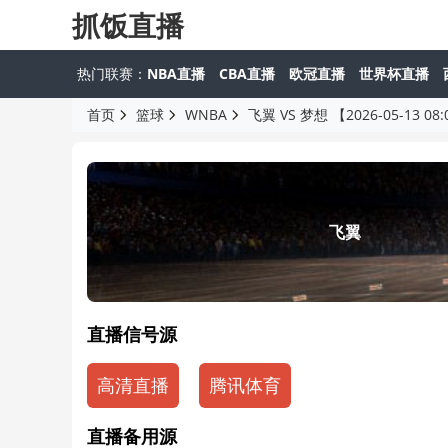
抓饭直播
热门联赛：
NBA直播
CBA直播
欧冠直播
世界杯直播
首页
篮球
WNBA
飞翼 VS 梦想 【2026-05-13 08:
飞翼
直播信号源
高清直播
腾讯体育
直播备用源