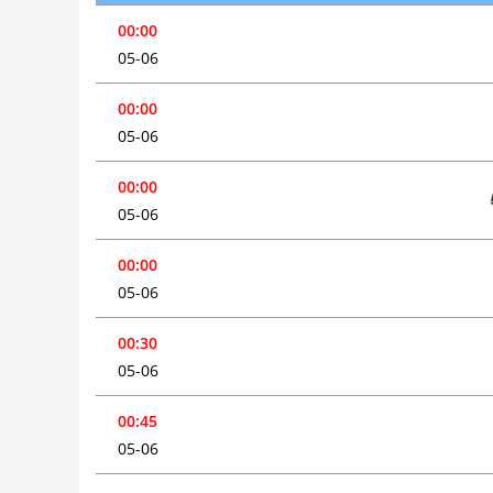
00:00
05-06
00:00
05-06
00:00
05-06
00:00
05-06
00:30
05-06
00:45
05-06