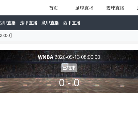
首页
足球直播
篮球直播
西甲直播
法甲直播
意甲直播
西甲直播
00:00】
WNBA
2026-05-13 08:00:00
已结束
0 - 0